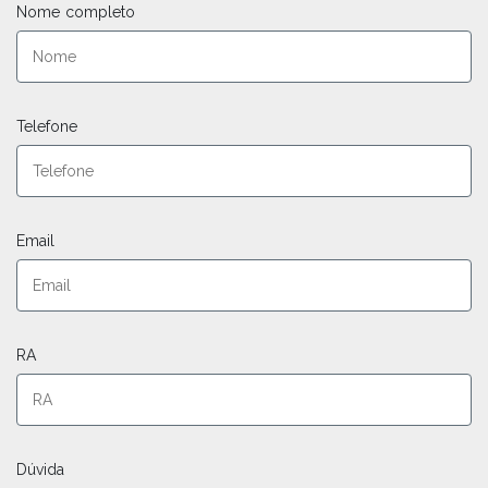
Nome completo
UNIDADE
VOLTE A SER 10
PSICOLOGIA
PROMOÇÕES
Telefone
Email
RA
Dúvida