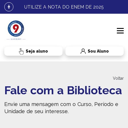
UTILIZE A NOTA DO ENEM DE 2025
Sou Aluno
INSTITUCIONAL
Voltar
Fale com a Biblioteca
PROCESSO SELETIVO
CONHEÇA A FNJ
Envie uma mensagem com o Curso, Período e
CURSOS
FALE CONOSCO
GRADUAÇÃO
Unidade de seu interesse.
RESULTADOS E MATRÍCULA
BENEFÍCIOS AO ALUNO
TRANSFERÊNCIA
DIREITO