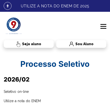
UTILIZE A NOTA DO ENEM DE 2025
Sou Aluno
INSTITUCIONAL
Processo Seletivo
PROCESSO SELETIVO
CONHEÇA A FNJ
2026/02
CURSOS
FALE CONOSCO
GRADUAÇÃO
Seletivo on-line
Utilize a nota do ENEM
RESULTADOS E MATRÍCULA
BENEFÍCIOS AO ALUNO
TRANSFERÊNCIA
DIREITO