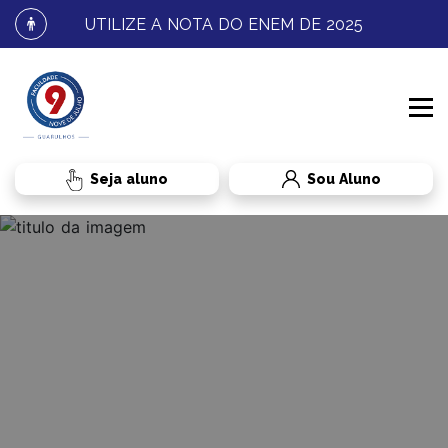
UTILIZE A NOTA DO ENEM DE 2025
Sou Aluno
INSTITUCIONAL
PROCESSO SELETIVO
CONHEÇA A FNJ
CURSOS
FALE CONOSCO
GRADUAÇÃO
RESULTADOS E MATRÍCULA
BENEFÍCIOS AO ALUNO
TRANSFERÊNCIA
DIREITO