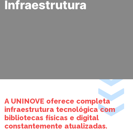
Infraestrutura
UNIDADE
VOLTE A SER 10
PSICOLOGIA
PROMOÇÕES
A UNINOVE oferece completa
infraestrutura tecnológica com
bibliotecas físicas e digital
constantemente atualizadas.