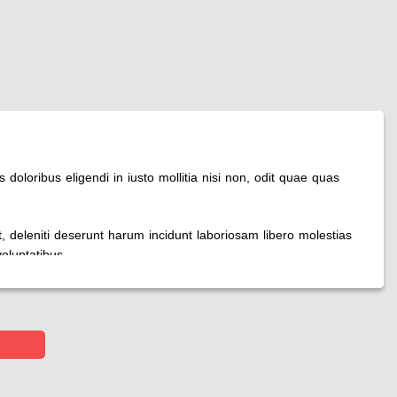
s doloribus eligendi in iusto mollitia nisi non, odit quae quas
t, deleniti deserunt harum incidunt laboriosam libero molestias
oluptatibus.