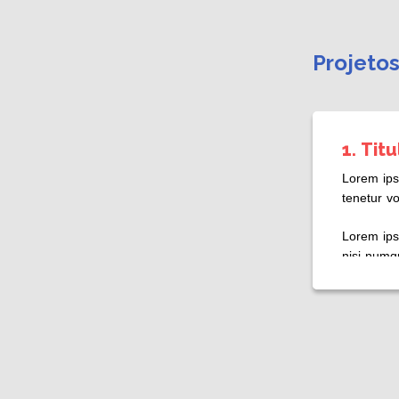
Projeto
1. Tit
Lorem ipsu
tenetur v
Lorem ips
nisi numq
Desenv
Relação