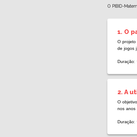
O PIBID-Matem
1. O 
O projeto
de jogos j
Duração: 
2. A u
O objetiv
nos anos 
Duração: 