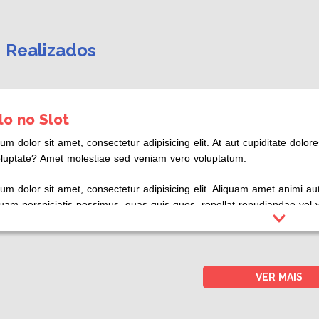
s Realizados
ulo no Slot
m dolor sit amet, consectetur adipisicing elit. At aut cupiditate dolore
oluptate? Amet molestiae sed veniam vero voluptatum.
um dolor sit amet, consectetur adipisicing elit. Aliquam amet animi au
uam perspiciatis possimus, quas quis quos, repellat repudiandae vel v
olvimento de projetos educomu nicativos nas unidades escolares
 entre atividades e resultados alcançados.
VER MAIS